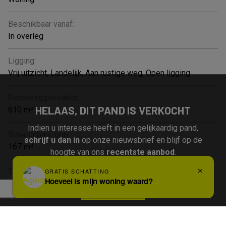
Beschikbaar vanaf:
In overleg
Ligging:
Vrij uitzicht, Landelijk, Aan rustige weg, Open ligging
Perceeloppervlakte:
HELAAS, DIT PAND IS VERKOCHT
610 m²
Indien u interesse heeft in een gelijkaardig pand,
Bewoonbare opp.:
schrijf u dan in
op onze nieuwsbrief en blijf op de
167 m²
hoogte van ons
recentste aanbod
.
Type constructie:
Traditioneel
Schrijf u in
Bouwjaar:
1874