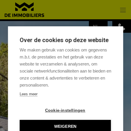
Menu overslaan en naar de inhoud gaan
NL
Over de cookies op deze website
We maken gebruik van cookies om gegevens
m.b.t. de prestaties en het gebruik van deze
website te verzamelen & analyseren, om
sociale netwerkfunctionaliteiten aan te bieden en
onze content & advertenties te verbeteren en
personaliseren.
Lees meer
Cookie-instellingen
WEIGEREN