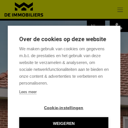
Menu overslaan en naar de inhoud gaan
NL
Over de cookies op deze website
We maken gebruik van cookies om gegevens
m.b.t. de prestaties en het gebruik van deze
website te verzamelen & analyseren, om
sociale netwerkfunctionaliteiten aan te bieden en
onze content & advertenties te verbeteren en
personaliseren.
Lees meer
Cookie-instellingen
WEIGEREN