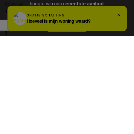
hoogte van ons
recentste aanbod
.
Bouwjaar:
1951
Schrijf u in
Bouwlagen:
3
Algemene staat:
Te renoveren