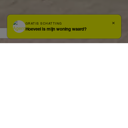
Foto's
Kaart
Streetview
In optie
HALLE
Edingensesteenweg 125
INSTAPKLARE WONING MET 4
SLPK TE HALLE
Schrijf u in voor het bezoekmoment en download alle