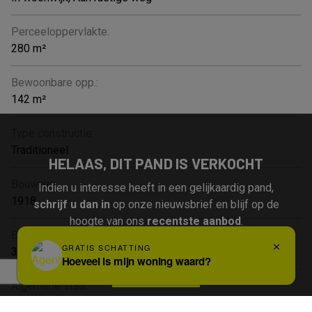
Perceeloppervlakte:
280 m²
Bewoonbare opp.:
142 m²
Type constructie:
Traditioneel
HELAAS, DIT PAND IS VERKOCHT
Bouwjaar:
Indien u interesse heeft in een gelijkaardig pand,
1918
schrijf u dan in
op onze nieuwsbrief en blijf op de
hoogte van ons
recentste aanbod
.
Bouwlagen:
3
Schrijf u in
Algemene staat:
Te renoveren