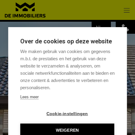
Menu overslaan en naar de inhoud gaan
NL
Over de cookies op deze website
We maken gebruik van cookies om gegevens
m.b.t. de prestaties en het gebruik van deze
website te verzamelen & analyseren, om
sociale netwerkfunctionaliteiten aan te bieden en
onze content & advertenties te verbeteren en
personaliseren.
Lees meer
Cookie-instellingen
WEIGEREN