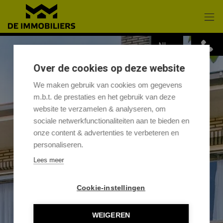
Menu overslaan en naar de inhoud gaan
NL
Over de cookies op deze website
We maken gebruik van cookies om gegevens
m.b.t. de prestaties en het gebruik van deze
website te verzamelen & analyseren, om
sociale netwerkfunctionaliteiten aan te bieden en
onze content & advertenties te verbeteren en
personaliseren.
Lees meer
Cookie-instellingen
WEIGEREN