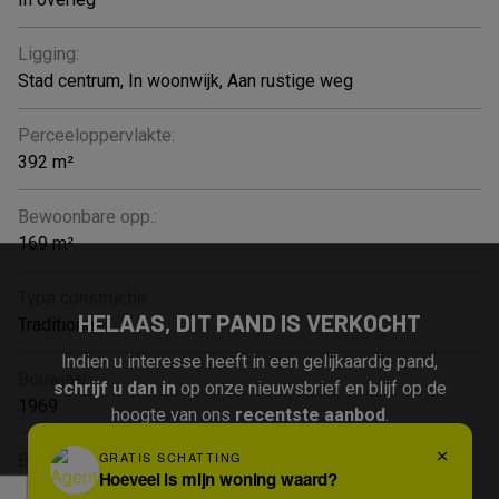
Ligging:
Stad centrum, In woonwijk, Aan rustige weg
Perceeloppervlakte:
392 m²
Bewoonbare opp.:
169 m²
Type constructie:
HELAAS, DIT PAND IS VERKOCHT
Traditioneel
Indien u interesse heeft in een gelijkaardig pand,
Bouwjaar:
schrijf u dan in
op onze nieuwsbrief en blijf op de
1969
hoogte van ons
recentste aanbod
.
Bouwlagen:
3
Schrijf u in