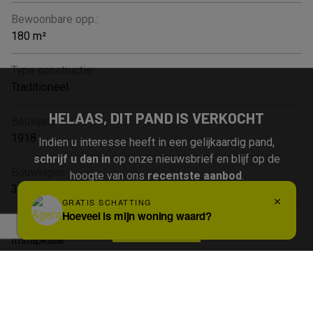
Bewoonbare opp.:
180 m²
Type constructie:
Traditioneel
HELAAS, DIT PAND IS VERKOCHT
Bouwjaar:
1918
Indien u interesse heeft in een gelijkaardig pand,
schrijf u dan in
op onze nieuwsbrief en blijf op de
Bouwlagen:
hoogte van ons
recentste aanbod
.
3
Algemene staat:
Schrijf u in
Instapklaar