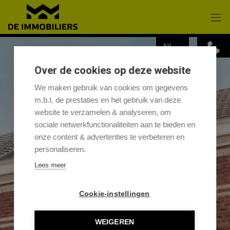
Menu overslaan en naar de inhoud gaan
NL
Over de cookies op deze website
We maken gebruik van cookies om gegevens
m.b.t. de prestaties en het gebruik van deze
website te verzamelen & analyseren, om
sociale netwerkfunctionaliteiten aan te bieden en
onze content & advertenties te verbeteren en
personaliseren.
Lees meer
Cookie-instellingen
WEIGEREN