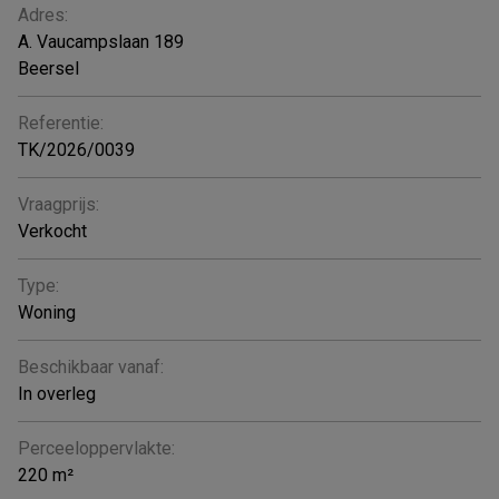
ALGEMEEN
Adres:
A. Vaucampslaan 189
Beersel
Referentie:
TK/2026/0039
Vraagprijs:
Verkocht
Type:
Woning
Beschikbaar vanaf:
In overleg
Perceeloppervlakte:
220 m²