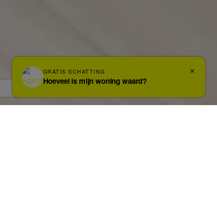
Foto's
Kaart
Streetview
In optie
HALLE
Devlemincklaan 4 1
RECENT GELIJKVLOERS