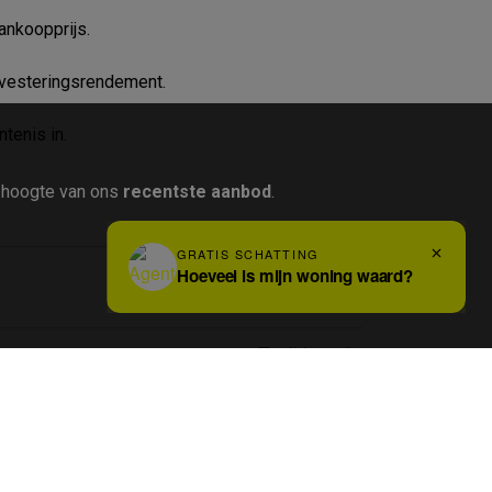
ankoopprijs.
investeringsrendement.
tenis in.
e hoogte van ons
recentste aanbod
.
91 m²
Traditioneel
1976
4