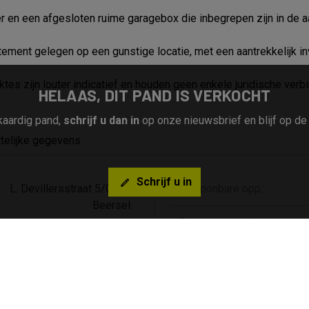
er en een afgesloten ruime garagebox die inbegrepen zijn in de a
tement gelegen op een gunstige locatie, met een aantrekkelijk 
s zijn louter indicatief en houden geen enkele juridische verbin
HELAAS, DIT PAND IS VERKOCHT
jkaardig pand,
schrijf u dan in
op onze nieuwsbrief en blijf op d
telijke gegevens
Schrijf u in
L. Devillersstraat 5/0102
Bewoonbare opp.:
Beersel
Type constructie:
TK/2025/0013
Bouwjaar:
Verkocht
Bouwlagen:
Appartement