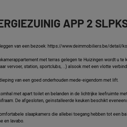
RGIEZUINIG APP 2 SLPK
tleggen van een bezoek: https://www.deimmobiliers.be/detail/
apkamerappartement met terras gelegen te Huizingen wordt u te
baar vervoer, station, sportclubs, …) alsook met een vlotte verbi
rdieping van een goed onderhouden mede-eigendom met lift.
hal met apart toilet en belanden in de lichtrijke leefruimte met
uifraam. De afgesloten, geïnstalleerde keuken beschikt eveneens
comfortabele slaapkamers die allebei toegang hebben tot een b
e en lavabo.