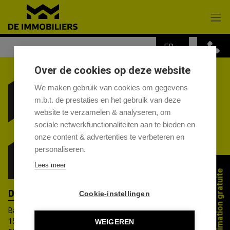
Passer le menu et aller au contenu
POSTES VACANTS
FR
Over de cookies op deze website
We maken gebruik van cookies om gegevens
m.b.t. de prestaties en het gebruik van deze
website te verzamelen & analyseren, om
sociale netwerkfunctionaliteiten aan te bieden en
onze content & advertenties te verbeteren en
personaliseren.
Lees meer
Estimation gratuite
DE IMMOBILIERS
Cookie-instellingen
Basiliekstraat 2B
1500 Halle
WEIGEREN