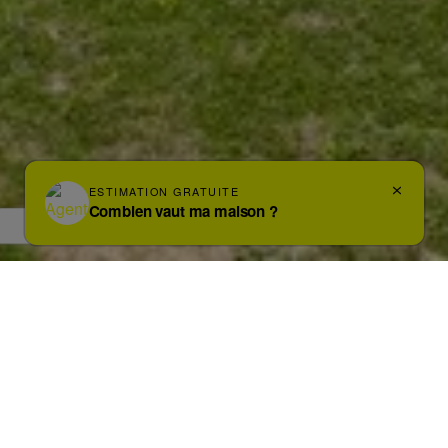
Photos
Carte
Streetview
BEVER
Burght 3 LOT 1
€ 130.000