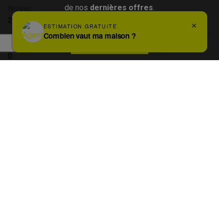
de nos
dernières offres
.
Niveau:
2
Inscrivez-vous
A l'étage:
0
Etat général:
Prêt à s'installer