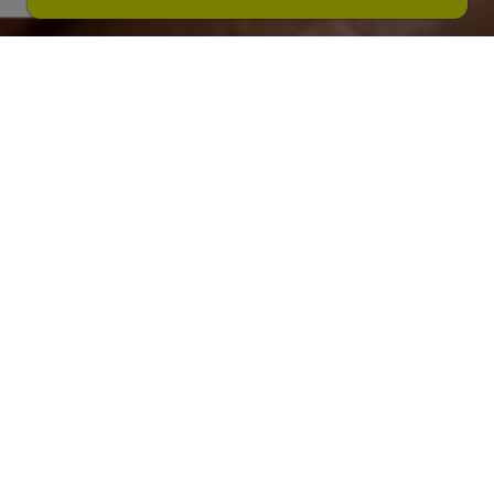
Photos
Carte
Streetview
LESSINES
Rue Oscar Paquay 60
€ 240.000
MAISON FAMILIALE AVEC 3
CHAMBRES, 2 SALLES DE BAINS
ET EMPLACEMENT DE PARKING
À LESSINES
Inscrivez-vous à la visite et téléchargez tous les
documents de vente sur www.deimmobiliers.be