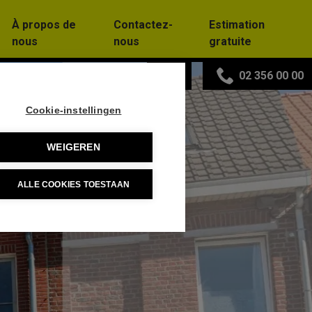
À propos de
Contactez-
Estimation
nous
nous
gratuite
FR
02 356 00 00
Cookie-instellingen
WEIGEREN
ALLE COOKIES TOESTAAN