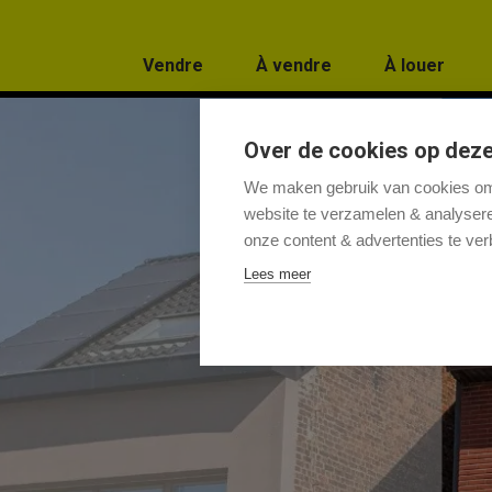
Passer le menu et aller au contenu
Vendre
À vendre
À louer
Over de cookies op deze
We maken gebruik van cookies om 
website te verzamelen & analyseren
onze content & advertenties te ver
Lees meer