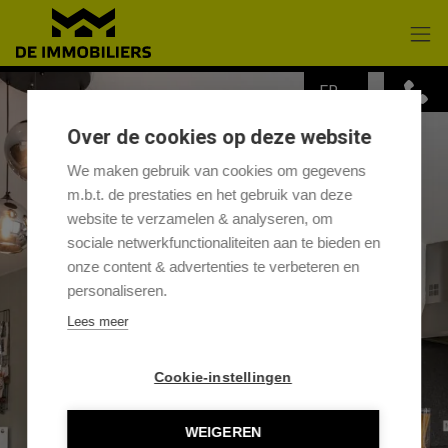
Passer le menu et aller au contenu
FR
Over de cookies op deze website
We maken gebruik van cookies om gegevens
m.b.t. de prestaties en het gebruik van deze
website te verzamelen & analyseren, om
sociale netwerkfunctionaliteiten aan te bieden en
onze content & advertenties te verbeteren en
personaliseren.
Lees meer
Cookie-instellingen
WEIGEREN