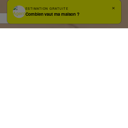
Photos
Carte
Streetview
HALLE
Basiliekstraat 24
€ 199.000
COMMERCE A VENDRE À HALLE
Si vous souhaitez plus d'informations sur cette propriété,
contactez-nous.