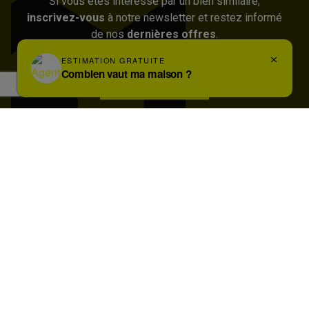
Si vous êtes intéressé par un bien similaire,
inscrivez-vous
à notre newsletter et restez informé
de nos
dernières offres
.
Inscrivez-vous
DE IMMOBILIERS
Basiliekstraat 2B
1500 Halle
02 356 00 00
info@deimmobiliers.be
Tenez-moi au courant