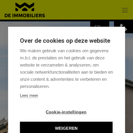
Passer le menu et aller au contenu
FR
Over de cookies op deze website
We maken gebruik van cookies om gegevens
m.b.t. de prestaties en het gebruik van deze
website te verzamelen & analyseren, om
sociale netwerkfunctionaliteiten aan te bieden en
onze content & advertenties te verbeteren en
personaliseren.
Lees meer
Cookie-instellingen
WEIGEREN